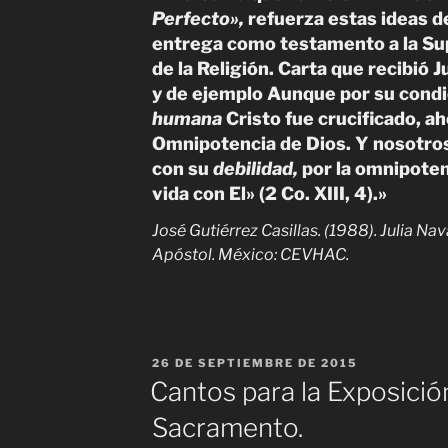
Perfecto»,
refuerza estas ideas d
entrega como testamento a la Su
de la Religión. Carta que recibió J
y de ejemplo Aunque por su cond
humana
Cristo fue crucificado, ah
Omnipotencia de Dios. Y nosotro
con su
debilidad,
por la omnipote
vida con El»
(2
Co.
XIII,
4).»
José Gutiérrez Casillas. (1988). Julia N
Apóstol. México: CEVHAC.
PUBLICADO
26 DE SEPTIEMBRE DE 2015
EL
Cantos para la Exposició
Sacramento.