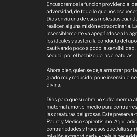
Encuadremos la funcion providencial del 
adversidad, de todo lo que nos escuece 
Dios envía una de esas molestias cuand
realicen alguna misión extraordinaria. L
insensiblemente va apegándose a lo agr
los ideales y austera la conducta del apos
cautivando poco a poco la sensibilidad. 
seducir por el hechizo de las
creaturas.
Ahora bien, quien se deja arrastrar por l
grado muy reducido, pone insensiblemen
divina.
Dios para que su obra no sufra merma al
maternal amor, el medio para contrarres
las
creaturas
peligrosas. Este preserva-t
Padre y Médico
sapientísi
mo.
Aquí radic
contrariedades y fracasos que Julia sufri
mi-sión extraordinaria, y veía la necesid