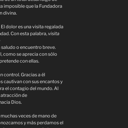
a imposible que la Fundadora
n divina.
.
El dolor es una visita regalada
ndad. Con esta palabra,
visita
e
n saludo o encuentro breve.
, como se aprecia con sólo
pretende con ellas.
n control. Gracias a él
os cautivan con sus encantos y
tra el contagio del mundo. Al
a atracción de
hacia Dios.
n muchas veces de mano de
conozcamos y más perdamos el