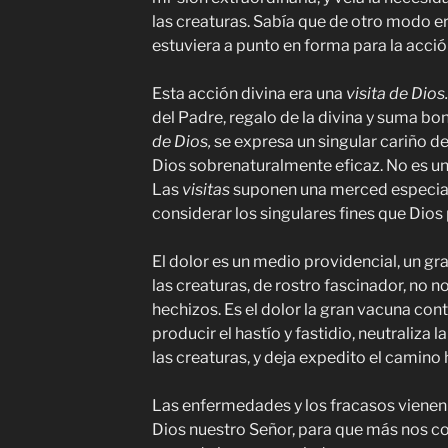
las
creaturas.
Sabía que de otro modo er
estuviera a punto en forma para la acció
Esta acción divina era una
visita de Dios
del Padre, regalo de la divina y suma bo
de Dios,
se expresa un singular cariño d
Dios
sobrenaturalmente
eficaz. No es u
Las
visitas
suponen una merced especial
considerar los singulares fines que Dios 
El dolor es un medio providencial, un gra
las
creaturas,
de rostro fascinador, no n
hechizos. Es el dolor la gran vacuna con
producir el hastío y fastidio, neutraliza l
las
creaturas,
y deja expedito el camino 
Las enfermedades y los fracasos viene
Dios nuestro Señor, para que más nos 