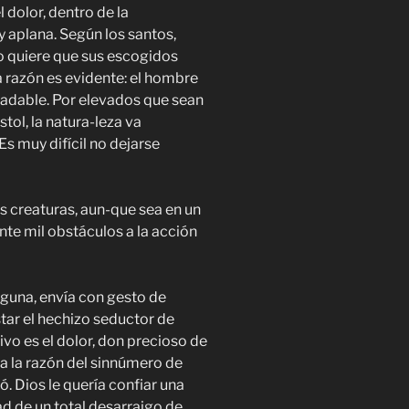
dolor, dentro de la
y aplana. Según los santos,
o quiere que sus escogidos
a razón es evidente: el hombre
adable. Por elevados que sean
tol, la natura-leza va
Es muy difícil no dejarse
as
creaturas,
aun-que sea en un
te mil obstáculos a la acción
guna, envía con gesto de
tar el hechizo seductor de
ivo es el dolor, don precioso de
a la razón del sinnúmero de
ó. Dios le quería confiar una
ad de un total desarraigo de