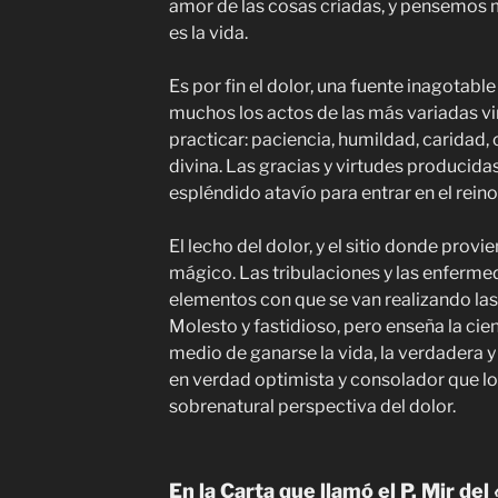
amor de las cosas criadas, y pensemos
es la vida.
Es por fin el dolor, una fuente inagotab
muchos los actos de las más variadas vi
practicar: paciencia, humildad, caridad
divina. Las gracias y virtudes producidas
espléndido atavío para entrar en el reino 
El lecho del dolor, y el sitio donde provi
mágico. Las tribulaciones y las enferme
elementos con que se van realizando la
Molesto y fastidioso, pero enseña la cie
medio de
ganarse
la vida, la verdadera 
en verdad optimista y consolador que log
sobrenatural perspectiva del dolor.
En la Carta que llamó el P.
Mir
del